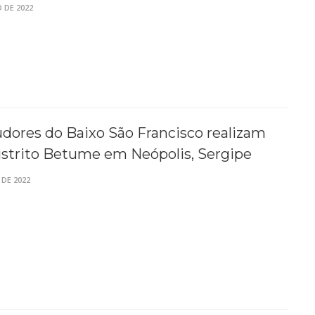
 DE 2022
udores do Baixo São Francisco realizam
istrito Betume em Neópolis, Sergipe
 DE 2022