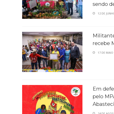
sendo de
12 DE JUNH
Militan
recebe 
17 DE MAIO 
Em defe
pelo MPA
Abastec
24 DE AGOS