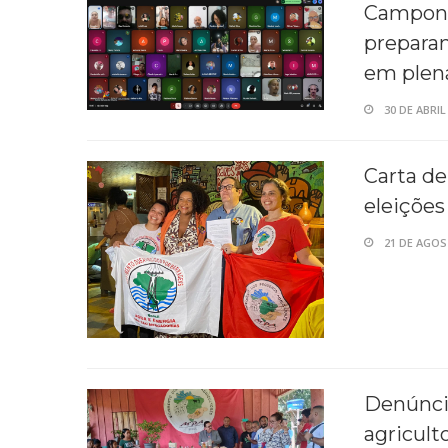
Campone
prepara
em plená
30 DE ABRIL
Carta de
eleições
21 DE AGOS
Denúncia
agricult