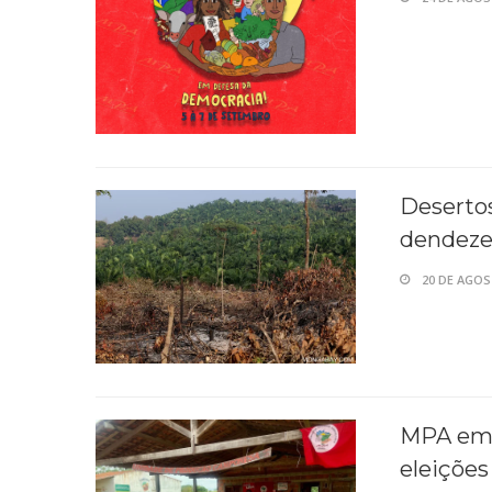
Desertos
dendezei
20 DE AGOS
MPA em 
eleições