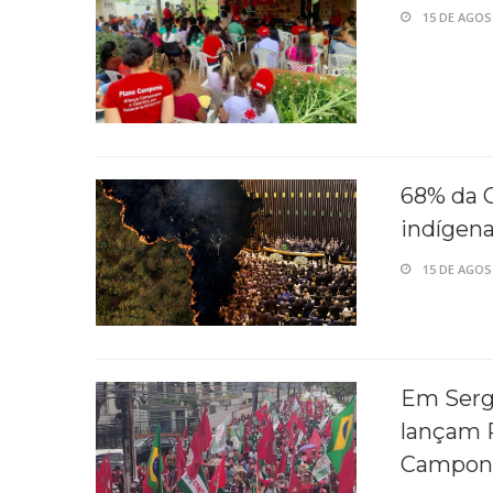
15 DE AGOS
68% da 
indígen
15 DE AGOS
Em Sergi
lançam P
Campon