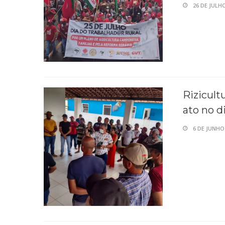
26 DE JULHO
Rizicult
ato no d
6 DE JUNHO