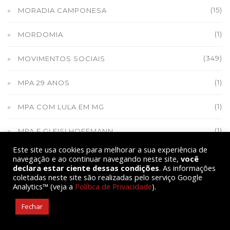
(15)
MORADIA CAMPONESA
(1)
MORDOMIA
(349)
MOVIMENTOS SOCIAIS
(1)
MPA 29 ANOS
(1)
MPA COM LULA EM MG
(1)
MPA E GLEISI HOFFMANN
Este site usa cookies para melhorar a sua experiência de
(1)
MPA E OUTRAS INSTITUIÇÕES EM LUTA NO RS
navegação e ao continuar navegando neste site,
você
declara estar ciente dessas condições
. As informações
coletadas neste site são realizadas pelo serviço Google
(1)
MPA FORMA JOVENS BRIGADISTAS
Analytics™ (veja a
Política de Privacidade
).
(9)
MPA INFORMA
Fechar
(1)
MPA MIRIM DE SALVADOR (BA)