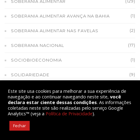
(129)
SOBERANIA ALIMENTAR
(1)
SOBERANIA ALIMENTAR AVANÇA NA BAHIA
(2)
SOBERANIA ALIMENTAR NAS FAVELAS
(17)
SOBERANIA NACIONAL
(1)
SOCIOBIOECONOMIA
(9)
SOLIDARIEDADE
(7)
TERRITÓRIO INDÍGENA
Este site usa cookies para melhorar a sua experiência de
navegação e ao continuar navegando neste site,
você
declara estar ciente dessas condições
. As informações
(1)
TRABALHADORA RURAL
coletadas neste site são realizadas pelo serviço Google
Analytics™ (veja a
Política de Privacidade
).
(9)
TRANSGÊNICOS
Fechar
(6)
TRANSIÇÃO AGROECOLÓGICA