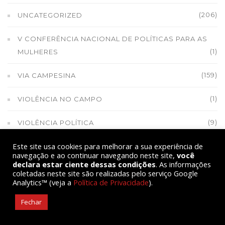
(206)
UNCATEGORIZED
V CONFERÊNCIA NACIONAL DE POLÍTICAS PARA AS
(1)
MULHERES
(159)
VIA CAMPESINA
(1)
VIOLÊNCIA NO CAMPO
(9)
VIOLÊNCIA POLÍTICA
Este site usa cookies para melhorar a sua experiência de
(1)
VITÓRIA DO QUILOMBOLA DE MAGARATIBA
navegação e ao continuar navegando neste site,
você
declara estar ciente dessas condições
. As informações
(1)
VITÓRIA DOS ASSENTADOS EM PONTO NOVO
coletadas neste site são realizadas pelo serviço Google
Analytics™ (veja a
Política de Privacidade
).
(1)
VOZES CAMPONESAS - RÁDIO
Fechar
(1)
X ENCONASA