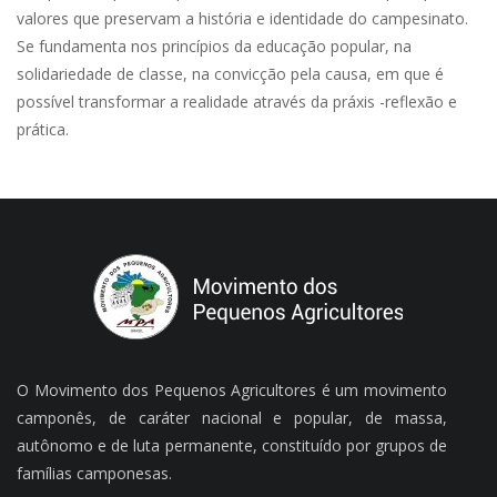
valores que preservam a história e identidade do campesinato.
Se fundamenta nos princípios da educação popular, na
solidariedade de classe, na convicção pela causa, em que é
possível transformar a realidade através da práxis -reflexão e
prática.
O Movimento dos Pequenos Agricultores é um movimento
camponês, de caráter nacional e popular, de massa,
autônomo e de luta permanente, constituído por grupos de
famílias camponesas.