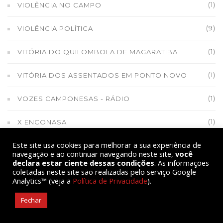
(1)
VIOLÊNCIA NO CAMPO
(9)
VIOLÊNCIA POLÍTICA
(1)
VITÓRIA DO QUILOMBOLA DE MAGARATIBA
(1)
VITÓRIA DOS ASSENTADOS EM PONTO NOVO
(1)
VOZES CAMPONESAS - RÁDIO
(1)
X ENCONASA
Este site usa cookies para melhorar a sua experiência de
navegação e ao continuar navegando neste site,
você
declara estar ciente dessas condições
. As informações
coletadas neste site são realizadas pelo serviço Google
Analytics™ (veja a
Política de Privacidade
).
Fechar