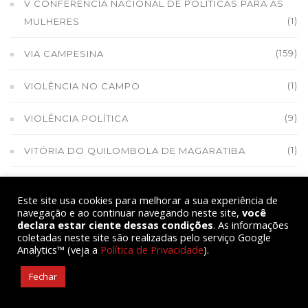
V CONFERÊNCIA NACIONAL DE POLÍTICAS PARA AS
(1)
MULHERES
(159)
VIA CAMPESINA
(1)
VIOLÊNCIA NO CAMPO
(9)
VIOLÊNCIA POLÍTICA
(1)
VITÓRIA DO QUILOMBOLA DE MAGARATIBA
(1)
VITÓRIA DOS ASSENTADOS EM PONTO NOVO
Este site usa cookies para melhorar a sua experiência de
navegação e ao continuar navegando neste site,
você
(1)
VOZES CAMPONESAS - RÁDIO
declara estar ciente dessas condições
. As informações
coletadas neste site são realizadas pelo serviço Google
(1)
X ENCONASA
Analytics™ (veja a
Política de Privacidade
).
Fechar