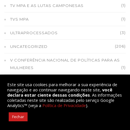
(1)
TV MPA E AS LUTAS CAMPONESAS
(1)
TVS MPA
(3)
ULTRAPROCESSADOS
(206)
UNCATEGORIZED
V CONFERÊNCIA NACIONAL DE POLÍTICAS PARA AS
(1)
MULHERES
(159)
VIA CAMPESINA
Este site usa cookies para melhorar a sua experiência de
navegação e ao continuar navegando neste site,
você
declara estar ciente dessas condições
. As informações
(1)
VIOLÊNCIA NO CAMPO
coletadas neste site são realizadas pelo serviço Google
Analytics™ (veja a
Política de Privacidade
).
(9)
VIOLÊNCIA POLÍTICA
Fechar
(1)
VITÓRIA DO QUILOMBOLA DE MAGARATIBA