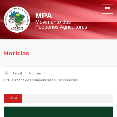
MPA
Movimento dos
Pequenos Agricultores
Notícias
Inicial
Notícias
ONU Direitos dos Camponeses e Camponesas
LISTA