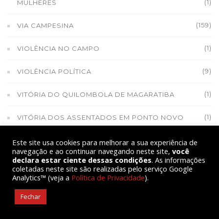
(1)
MULHERES
(159)
VIA CAMPESINA
(1)
VIOLÊNCIA NO CAMPO
(9)
VIOLÊNCIA POLÍTICA
(1)
VITÓRIA DO QUILOMBOLA DE MAGARATIBA
(1)
VITÓRIA DOS ASSENTADOS EM PONTO NOVO
(1)
VOZES CAMPONESAS - RÁDIO
Este site usa cookies para melhorar a sua experiência de
navegação e ao continuar navegando neste site,
você
declara estar ciente dessas condições
. As informações
(1)
X ENCONASA
coletadas neste site são realizadas pelo serviço Google
Analytics™ (veja a
Política de Privacidade
).
Fechar