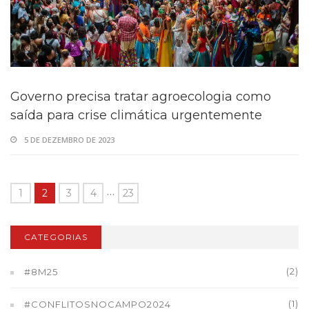
Governo precisa tratar agroecologia como
saída para crise climática urgentemente
5 DE DEZEMBRO DE 2023
…
1
2
3
4
23
CATEGORIAS
(2)
#8M25
(1)
#CONFLITOSNOCAMPO2024