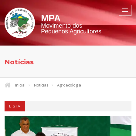
MPA
Movimento dos
Pequenos Agricultores
Notícias
Inicial
Notícias
Agroecologia
LISTA