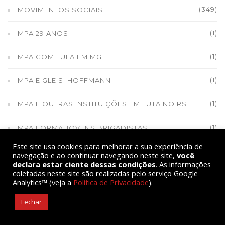
(349)
MOVIMENTOS SOCIAIS
(1)
MPA 29 ANOS
(1)
MPA COM LULA EM MG
(1)
MPA E GLEISI HOFFMANN
(1)
MPA E OUTRAS INSTITUIÇÕES EM LUTA NO RS
(1)
MPA FORMA JOVENS BRIGADISTAS
Este site usa cookies para melhorar a sua experiência de
(9)
MPA INFORMA
navegação e ao continuar navegando neste site,
você
declara estar ciente dessas condições
. As informações
coletadas neste site são realizadas pelo serviço Google
(1)
MPA MIRIM DE SALVADOR (BA)
Analytics™ (veja a
Política de Privacidade
).
(1)
MPA NA CONAB
Fechar
(1)
MPA NA MÍDIA