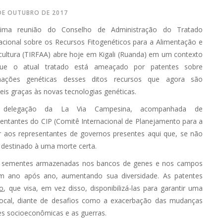
DE OUTUBRO DE 2017
ima reunião do Conselho de Administração do Tratado
acional sobre os Recursos Fitogenéticos para a Alimentação e
cultura (TIRFAA) abre hoje em Kigali (Ruanda) em um contexto
e o atual tratado está ameaçado por patentes sobre
mações genéticas desses ditos recursos que agora são
eis graças às novas tecnologias genéticas.
delegação da La Via Campesina, acompanhada de
entantes do CIP (Comitê Internacional de Planejamento para a
mar aos representantes de governos presentes aqui que, se não
 destinado à uma morte certa.
 as sementes armazenadas nos bancos de genes e nos campos
 ano após ano, aumentando sua diversidade. As patentes
do
, que visa, em vez disso, disponibilizá-las para garantir uma
 local, diante de desafios como a exacerbação das mudanças
ses socioeconômicas e as guerras.