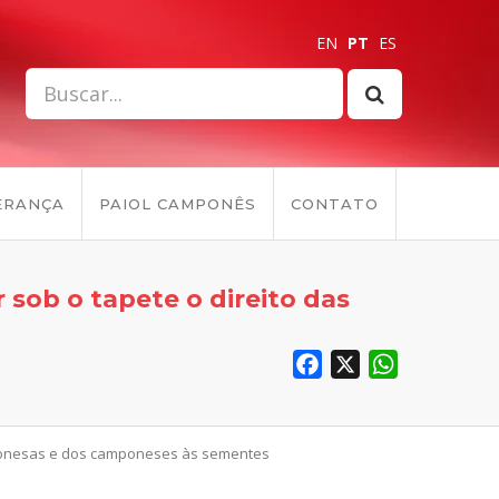
EN
PT
ES
ERANÇA
PAIOL CAMPONÊS
CONTATO
 sob o tapete o direito das
Facebook
X
WhatsApp
amponesas e dos camponeses às sementes