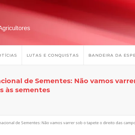
gricultores
TÍCIAS
LUTAS E CONQUISTAS
BANDEIRA DA ESP
acional de Sementes: Não vamos varrer
s às sementes
ernacional de Sementes: Não vamos varrer sob o tapete o direito das c