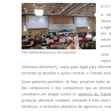
30 
A sét
Intern
a Agri
em qu
infor
possív
Foto: Halima Bakassou/La Via Campesina
Uma 
repres
Soberania Alimentar*), viajou para Kigali para infor
tomarem as decisões e ações corretas, o Tratado está
Essas patentes permitem, de fato, privatizar todas
das camponeses e dos camponeses que as renovam
constituem um ataque contra os
objetivos do Trata
produção alimentar saudável, suficiente e enm nível
climáticas, o necessário abandono de agrotóxicos, cri