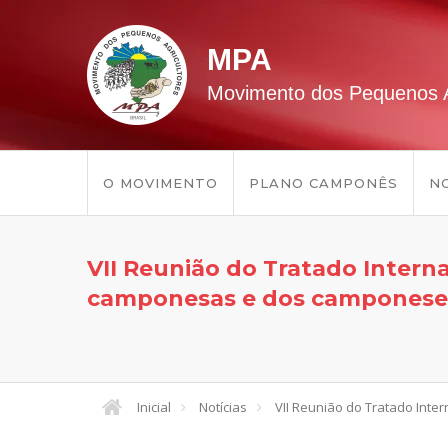
MPA
Movimento dos Pequenos A
O MOVIMENTO
PLANO CAMPONÊS
NO
VII Reunião do Tratado Intern
camponesas e dos camponese
Inicial
Notícias
VII Reunião do Tratado Int