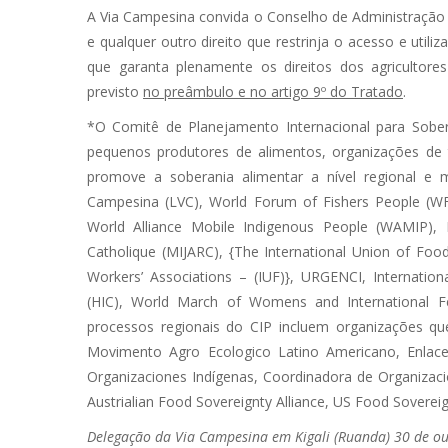
A Via Campesina convida o Conselho de Administração 
e qualquer outro direito que restrinja o acesso e utili
que garanta plenamente os direitos dos agricultores
previsto
no preâmbulo e no artigo 9º do Tratado
.
*O Comitê de Planejamento Internacional para Sober
pequenos produtores de alimentos, organizações de 
promove a soberania alimentar a nível regional e mu
Campesina (LVC), World Forum of Fishers People (WF
World Alliance Mobile Indigenous People (WAMIP), 
Catholique (MIJARC), {The International Union of Food,
Workers’ Associations – (IUF)}, URGENCI, International
(HIC), World March of Womens and International F
processos regionais do CIP incluem organizações qu
Movimento Agro Ecologico Latino Americano, Enlace
Organizaciones Indígenas, Coordinadora de Organiza
Austrialian Food Sovereignty Alliance, US Food Sovereign
Delegação da Via Campesina em Kigali (Ruanda) 30 de o