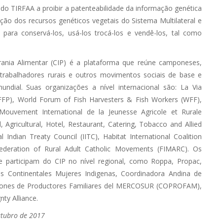
do TIRFAA a proibir a patenteabilidade da informação genética
zação dos recursos genéticos vegetais do Sistema Multilateral e
 para conservá-los, usá-los trocá-los e vendê-los, tal como
ania Alimentar (CIP) é a plataforma que reúne camponeses,
trabalhadores rurais e outros movimentos sociais de base e
ndial. Suas organizações a nível internacional são: La Via
FP), World Forum of Fish Harvesters & Fish Workers (WFF),
Mouvement International de la Jeunesse Agricole et Rurale
 Agricultural, Hotel, Restaurant, Catering, Tobacco and Allied
 Indian Treaty Council (IITC), Habitat International Coalition
ederation of Rural Adult Catholic Movements (FIMARC). Os
e participam do CIP no nível regional, como Roppa, Propac,
s Continentales Mujeres Indigenas, Coordinadora Andina de
ciones de Productores Familiares del MERCOSUR (COPROFAM),
ty Alliance.
utubro de 2017