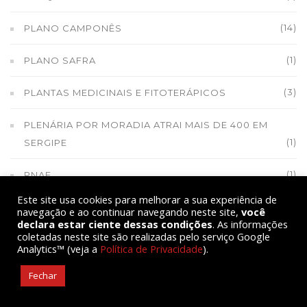
(14)
PLANO CAMPONÊS
(1)
PLANO SAFRA
(3)
PLANTAS MEDICINAIS E FITOTERÁPICOS
PLENÁRIA POR MORADIA ATRAI MAIS DE 400 EM
(1)
SERGIPE
(1)
PNAF
Este site usa cookies para melhorar a sua experiência de
(8)
POESIA
navegação e ao continuar navegando neste site,
você
declara estar ciente dessas condições
. As informações
coletadas neste site são realizadas pelo serviço Google
(100)
POLÍTICA
Analytics™ (veja a
Política de Privacidade
).
(3)
POLÍTICAS PÚBLICAS
Fechar
(1)
POR UM CAF MAIS INCLUSIVO