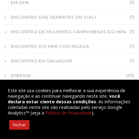
(1)
EM 2016
(1)
ENCONTRO DAS SEMENTES EM IGACI
(1)
ENCONTRO DE MULHERES CAMPONESAS DO MPA
(1)
ENCONTRO DO MPA COM MUJICA
(1)
ENCONTRO EM SALVADOR
(45)
ENERGIA
Este site usa cookies para melhorar a sua experiência de
(25)
ENTREVISTA
navegação e ao continuar navegando neste site,
você
declara estar ciente dessas condições
. As informações
(1)
ERVAS MEDICINAIS
coletadas neste site são realizadas pelo serviço Google
Analytics™ (veja a
Política de Privacidade
).
(1)
ESCOLA DE TRABALHO TERRITORIAL
Fechar
(1)
ESCOLA FAMÍLIA AGRÍCOLA