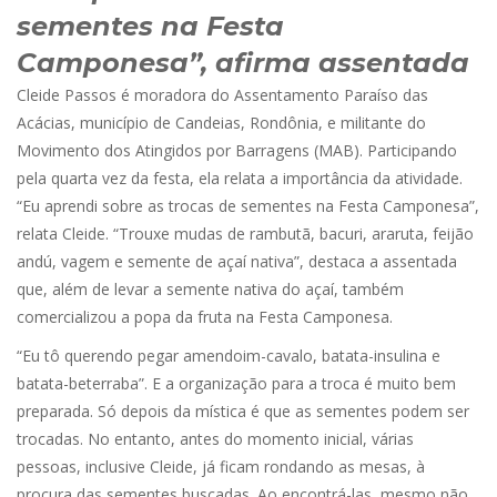
sementes na Festa
Camponesa”, afirma assentada
Cleide Passos é moradora do Assentamento Paraíso das
Acácias, município de Candeias, Rondônia, e militante do
Movimento dos Atingidos por Barragens (MAB). Participando
pela quarta vez da festa, ela relata a importância da atividade.
“Eu aprendi sobre as trocas de sementes na Festa Camponesa”,
relata Cleide. “Trouxe mudas de rambutã, bacuri, araruta, feijão
andú, vagem e semente de açaí nativa”, destaca a assentada
que, além de levar a semente nativa do açaí, também
comercializou a popa da fruta na Festa Camponesa.
“Eu tô querendo pegar amendoim-cavalo, batata-insulina e
batata-beterraba”. E a organização para a troca é muito bem
preparada. Só depois da mística é que as sementes podem ser
trocadas. No entanto, antes do momento inicial, várias
pessoas, inclusive Cleide, já ficam rondando as mesas, à
procura das sementes buscadas. Ao encontrá-las, mesmo não