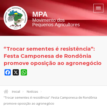
MPA
Movimento dos
Pequenos Agricultores
“Trocar sementes é resistência”:
Festa Camponesa de Rondônia
promove oposição ao agronegócio
Facebook
X
WhatsApp
Inicial
Notícias
“Trocar sementes é resistência”: Festa Camponesa de Rondônia
promove oposição ao agronegócio