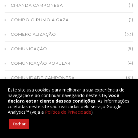
(1)
CIRANDA CAMPONESA
(1)
COMBOIO RUMO A GAZA
(33)
COMERCIALIZAÇÃO
(9)
COMUNICAÇÃO
(4)
COMUNICAÇÃO POPULAR
(31)
COMUNIDADE CAMPONESA
Este site usa cookies para melhorar a sua experiência de
(1)
COMUNIDADES TRADICIONAIS
navegação e ao continuar navegando neste site,
você
declara estar ciente dessas condições
. As informações
coletadas neste site são realizadas pelo serviço Google
(1)
CONAB 35 ANOS
Analytics™ (veja a
Política de Privacidade
).
(18)
CONFLITOS NO CAMPO
Fechar
(11)
CONTRA A VIOLÊNCIA NO CAMPO