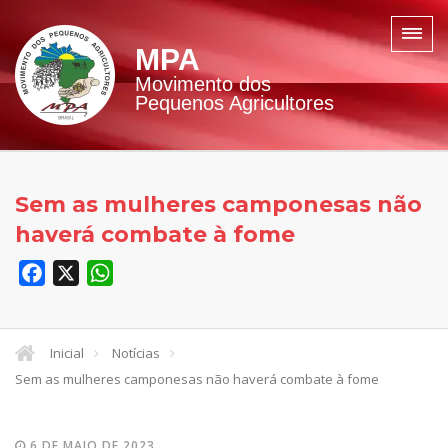
MPA
Movimento dos
Pequenos Agricultores
Sem as mulheres camponesas não
haverá combate à fome
Facebook
X
WhatsApp
Inicial
Notícias
Sem as mulheres camponesas não haverá combate à fome
6 DE MAIO DE 2023