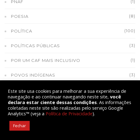
(1)
PNAF
(8)
POESIA
(100)
POLÍTICA
(3)
POLÍTICAS PÚBLICAS
(1)
POR UM CAF MAIS INCLUSIVO
(3)
POVOS INDÍGENAS
(4)
POVOS TRADICIONAIS
Este site usa cookies para melhorar a sua experiência de
navegação e ao continuar navegando neste site,
você
declara estar ciente dessas condições
. As informações
(1)
PRÁTICAS FITOTERÁPICAS
coletadas neste site são realizadas pelo serviço Google
Analytics™ (veja a
Política de Privacidade
).
(1)
PRESIDÊNCIA DA FIOCRUZ
Fechar
(38)
PREVIDÊNCIA