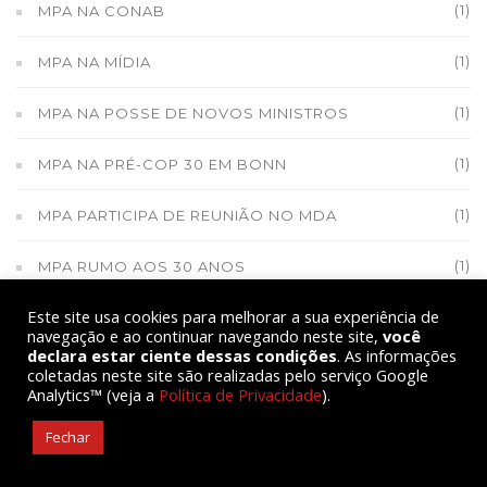
(1)
MPA NA CONAB
(1)
MPA NA MÍDIA
(1)
MPA NA POSSE DE NOVOS MINISTROS
(1)
MPA NA PRÉ-COP 30 EM BONN
(1)
MPA PARTICIPA DE REUNIÃO NO MDA
(1)
MPA RUMO AOS 30 ANOS
Este site usa cookies para melhorar a sua experiência de
(1)
MPA SANTA CATARINA
navegação e ao continuar navegando neste site,
você
declara estar ciente dessas condições
. As informações
(1)
MPA TOMA POSSE NO CONSEA
coletadas neste site são realizadas pelo serviço Google
Analytics™ (veja a
Política de Privacidade
).
(33)
MUDANÇAS CLIMÁTICAS
Fechar
(62)
MULHERES