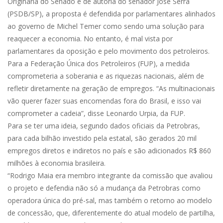
Originária do Senado e de autoria do senador José Serra
(PSDB/SP), a proposta é defendida por parlamentares alinhados
ao governo de Michel Temer como sendo uma solução para
reaquecer a economia. No entanto, é mal vista por
parlamentares da oposição e pelo movimento dos petroleiros.
Para a Federação Única dos Petroleiros (FUP), a medida
comprometeria a soberania e as riquezas nacionais, além de
refletir diretamente na geração de empregos. “As multinacionais
vão querer fazer suas encomendas fora do Brasil, e isso vai
comprometer a cadeia”, disse Leonardo Urpia, da FUP.
Para se ter uma ideia, segundo dados oficiais da Petrobras,
para cada bilhão investido pela estatal, são gerados 20 mil
empregos diretos e indiretos no país e são adicionados R$ 860
milhões à economia brasileira.
“Rodrigo Maia era membro integrante da comissão que avaliou
o projeto e defendia não só a mudança da Petrobras como
operadora única do pré-sal, mas também o retorno ao modelo
de concessão, que, diferentemente do atual modelo de partilha,