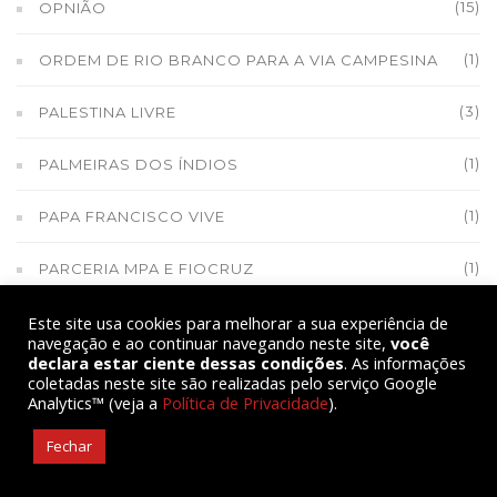
(15)
OPNIÃO
(1)
ORDEM DE RIO BRANCO PARA A VIA CAMPESINA
(3)
PALESTINA LIVRE
(1)
PALMEIRAS DOS ÍNDIOS
(1)
PAPA FRANCISCO VIVE
(1)
PARCERIA MPA E FIOCRUZ
(1)
Este site usa cookies para melhorar a sua experiência de
PARTICIPAÇÃO SOCIAL RURAL
navegação e ao continuar navegando neste site,
você
declara estar ciente dessas condições
. As informações
(3)
PESCADORES
coletadas neste site são realizadas pelo serviço Google
Analytics™ (veja a
Política de Privacidade
).
(1)
PESQUISA IPEA
Fechar
(14)
PLANO CAMPONÊS