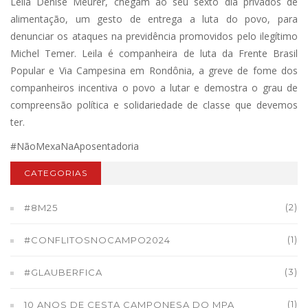
Leila Denise Meurer, chegam ao seu sexto dia privados de
alimentação, um gesto de entrega a luta do povo, para
denunciar os ataques na previdência promovidos pelo ilegítimo
Michel Temer. Leila é companheira de luta da Frente Brasil
Popular e Via Campesina em Rondônia, a greve de fome dos
companheiros incentiva o povo a lutar e demostra o grau de
compreensão política e solidariedade de classe que devemos
ter.
#NãoMexaNaAposentadoria
CATEGORIAS
(2)
#8M25
(1)
#CONFLITOSNOCAMPO2024
(3)
#GLAUBERFICA
(1)
10 ANOS DE CESTA CAMPONESA DO MPA