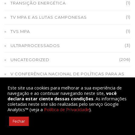
(1)
TRANSIÇÃO ENERGÉTICA
(1)
TV MPA E AS LUTAS CAMPONESAS
(1)
TVS MPA
(3)
ULTRAPROCESSADOS
(206)
UNCATEGORIZED
V CONFERÊNCIA NACIONAL DE POLÍTICAS PARA AS
(1)
MULHERES
Este site usa cookies para melhorar a sua experiência de
navegação e ao continuar navegando neste site,
você
(159)
VIA CAMPESINA
declara estar ciente dessas condições
. As informações
coletadas neste site são realizadas pelo serviço Google
Analytics™ (veja a
Política de Privacidade
).
(1)
VIOLÊNCIA NO CAMPO
Fechar
(9)
VIOLÊNCIA POLÍTICA