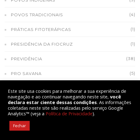
POVOS INDÍGENAS
(4)
POVOS TRADICIONAIS
(1)
PRÁTICAS FITOTERÁPICAS
(1)
PRESIDÊNCIA DA FIOCRUZ
(38)
PREVIDÊNCIA
(5)
PRO SAVANA
(1)
PRODUÇÃO DE ARROZ
Este site usa cookies para melhorar a sua experiência de
navegação e ao continuar navegando neste site,
você
declara estar ciente dessas condições
. As informações
(1)
PRODUÇÃO DE ARROZ NO RIO DE JANEIRO
coletadas neste site são realizadas pelo serviço Google
Analytics™ (veja a
Política de Privacidade
).
(1)
PROGRAMA ARROZ DA GENTE
Fechar
(2)
PROGRAMA CAMPONÊS