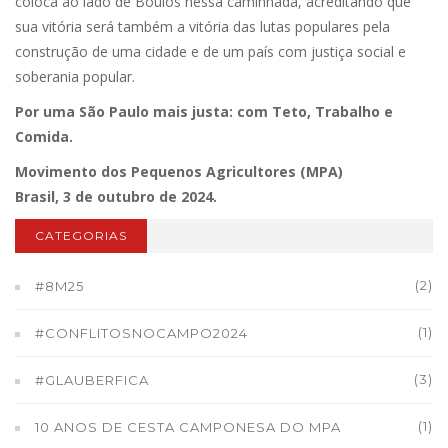
coloca ao lado de Boulos nessa caminhada, acreditando que
sua vitória será também a vitória das lutas populares pela
construção de uma cidade e de um país com justiça social e
soberania popular.
Por uma São Paulo mais justa: com Teto, Trabalho e
Comida.
Movimento dos Pequenos Agricultores (MPA)
Brasil, 3 de outubro de 2024.
CATEGORIAS
(2)
#8M25
(1)
#CONFLITOSNOCAMPO2024
(3)
#GLAUBERFICA
(1)
10 ANOS DE CESTA CAMPONESA DO MPA