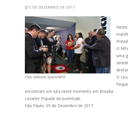
5 DE DEZEMBRO DE 2017
Neste
manif
Previ
O MPA
uma g
sentid
direta
O Lev
Foto: Adilvane Spezia/MPA
Pequen
encontram em luta neste momento em Brasília.
Levante Popular da Juventude.
São Paulo, 05 de Dezembro de 2017.