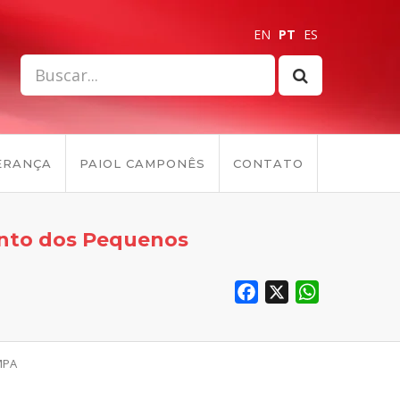
EN
PT
ES
ERANÇA
PAIOL CAMPONÊS
CONTATO
ento dos Pequenos
Facebook
X
WhatsApp
MPA