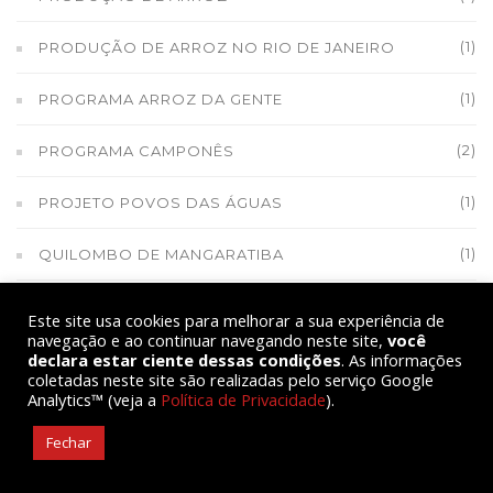
(1)
PRODUÇÃO DE ARROZ NO RIO DE JANEIRO
(1)
PROGRAMA ARROZ DA GENTE
(2)
PROGRAMA CAMPONÊS
(1)
PROJETO POVOS DAS ÁGUAS
(1)
QUILOMBO DE MANGARATIBA
(2)
QUILOMBO SANTA JUSTINA E SANTA IZABEL
Este site usa cookies para melhorar a sua experiência de
navegação e ao continuar navegando neste site,
você
(1)
declara estar ciente dessas condições
QUILOMBOLA
. As informações
coletadas neste site são realizadas pelo serviço Google
Analytics™ (veja a
Política de Privacidade
).
(7)
RAÍZES DO BRASIL
Fechar
(1)
RAÍZES DO BRASIL DO PIAUÍ