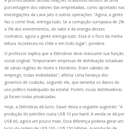
A promiscuidade dessas relações ocasionou desvios de uma
porcentagem dos valores das empreitadas, como apontado nas
investigações da Lava Jato e outras operações. “Agora, a gente
faz o crime final, entrega tudo. Se a corrupção surrupiava de 2%
a 3% dos investimentos, do valor e da energia desses
contratos, agora a gente entrega tudo. Esse é o foco da minha
leitura. Aconteceu no Chile e em todo lugar”, pondera.
O professor explica que a Eletrobras deve reassumir sua função
social original. “Empurraram empresas de distribuição estaduais
de várias regiões do Norte e Nordeste. Eram cabides de
emprego, todas endividadas”, afirma. Uma herança dos
governos de coalizão, segundo ele, que lamenta os danos do
uso político inadequado da estatal. Porém, essas distribuidoras
já foram todas privatizadas.
Hoje, a Eletrobras dá lucro. Sauer deixa a seguinte sugestão: “A
produção do petróleo custa US$ 10 por barril. A venda se dá por
US$ 60, agora um pouco mais. Essa diferença poderia gerar um
lucro da ordem de US$ 100, US$ 150 bilhões. A produção de