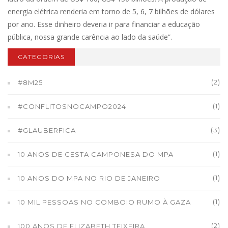
energia elétrica renderia em torno de 5, 6, 7 bilhões de dólares
por ano. Esse dinheiro deveria ir para financiar a educação
pública, nossa grande carência ao lado da saúde”.
CATEGORIAS
(2)
#8M25
(1)
#CONFLITOSNOCAMPO2024
(3)
#GLAUBERFICA
(1)
10 ANOS DE CESTA CAMPONESA DO MPA
(1)
10 ANOS DO MPA NO RIO DE JANEIRO
(1)
10 MIL PESSOAS NO COMBOIO RUMO À GAZA
(2)
100 ANOS DE ELIZABETH TEIXEIRA