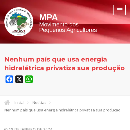
MPA
Movimento dos
Pequenos Agricultores
Nenhum país que usa energia
hidrelétrica privatiza sua produção
Facebook
X
WhatsApp
Inicial
Notícias
Nenhum país que usa energia hidrelétrica privatiza sua produção
19 DE JANEIRO DE 2024