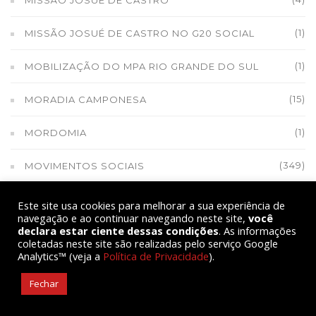
MISSÃO JOSUÉ DE CASTRO
(1)
MISSÃO JOSUÉ DE CASTRO NO G20 SOCIAL
(1)
MOBILIZAÇÃO DO MPA RIO GRANDE DO SUL
(15)
MORADIA CAMPONESA
(1)
MORDOMIA
(349)
MOVIMENTOS SOCIAIS
(1)
MPA 29 ANOS
Este site usa cookies para melhorar a sua experiência de
navegação e ao continuar navegando neste site,
você
declara estar ciente dessas condições
. As informações
(1)
MPA COM LULA EM MG
coletadas neste site são realizadas pelo serviço Google
Analytics™ (veja a
Política de Privacidade
).
(1)
MPA E GLEISI HOFFMANN
Fechar
(1)
MPA E OUTRAS INSTITUIÇÕES EM LUTA NO RS