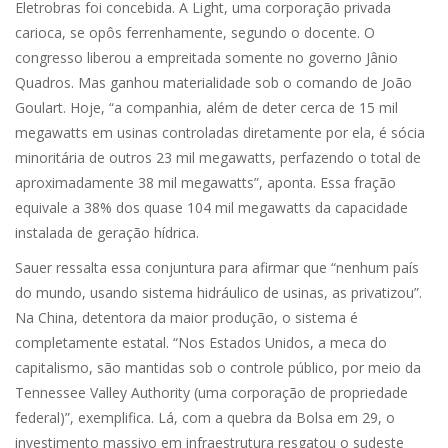
Eletrobras foi concebida. A Light, uma corporação privada
carioca, se opôs ferrenhamente, segundo o docente. O
congresso liberou a empreitada somente no governo Jânio
Quadros. Mas ganhou materialidade sob o comando de João
Goulart. Hoje, “a companhia, além de deter cerca de 15 mil
megawatts em usinas controladas diretamente por ela, é sócia
minoritária de outros 23 mil megawatts, perfazendo o total de
aproximadamente 38 mil megawatts”, aponta. Essa fração
equivale a 38% dos quase 104 mil megawatts da capacidade
instalada de geração hídrica.
Sauer ressalta essa conjuntura para afirmar que “nenhum país
do mundo, usando sistema hidráulico de usinas, as privatizou”.
Na China, detentora da maior produção, o sistema é
completamente estatal. “Nos Estados Unidos, a meca do
capitalismo, são mantidas sob o controle público, por meio da
Tennessee Valley Authority (uma corporação de propriedade
federal)”, exemplifica. Lá, com a quebra da Bolsa em 29, o
investimento massivo em infraestrutura resgatou o sudeste