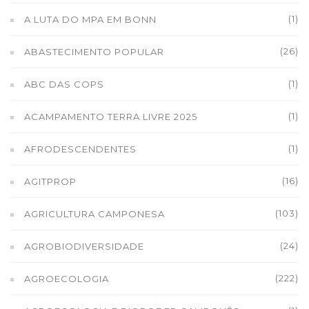
(1)
A LUTA DO MPA EM BONN
(26)
ABASTECIMENTO POPULAR
(1)
ABC DAS COPS
(1)
ACAMPAMENTO TERRA LIVRE 2025
(1)
AFRODESCENDENTES
(16)
AGITPROP
(103)
AGRICULTURA CAMPONESA
(24)
AGROBIODIVERSIDADE
(222)
AGROECOLOGIA