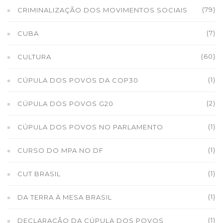
(79)
CRIMINALIZAÇÃO DOS MOVIMENTOS SOCIAIS
(7)
CUBA
(60)
CULTURA
(1)
CÚPULA DOS POVOS DA COP30
(2)
CÚPULA DOS POVOS G20
(1)
CÚPULA DOS POVOS NO PARLAMENTO
(1)
CURSO DO MPA NO DF
(1)
CUT BRASIL
(1)
DA TERRA À MESA BRASIL
(1)
DECLARAÇÃO DA CÚPULA DOS POVOS