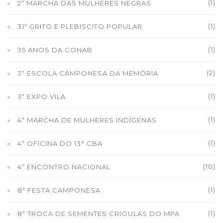
(1)
2ª MARCHA DAS MULHERES NEGRAS
(1)
31º GRITO E PLEBISCITO POPULAR
(1)
35 ANOS DA CONAB
(2)
3ª ESCOLA CAMPONESA DA MEMÓRIA
(1)
3ª EXPO VILA
(1)
4ª MARCHA DE MULHERES INDÍGENAS
(1)
4ª OFICINA DO 13° CBA
(10)
4º ENCONTRO NACIONAL
(1)
8ª FESTA CAMPONESA
(1)
8ª TROCA DE SEMENTES CRIOULAS DO MPA