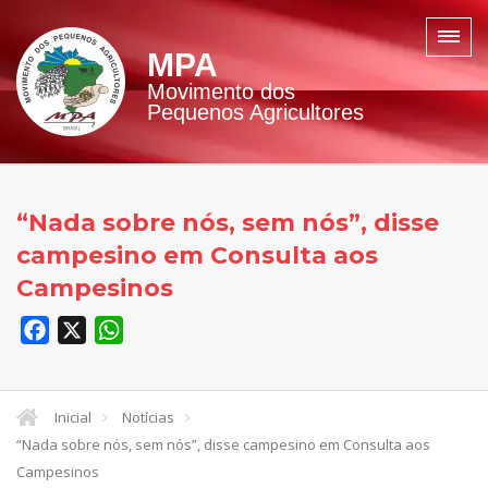
MPA
Movimento dos
Pequenos Agricultores
“Nada sobre nós, sem nós”, disse
campesino em Consulta aos
Campesinos
Facebook
X
WhatsApp
Inicial
Notícias
“Nada sobre nós, sem nós”, disse campesino em Consulta aos
Campesinos