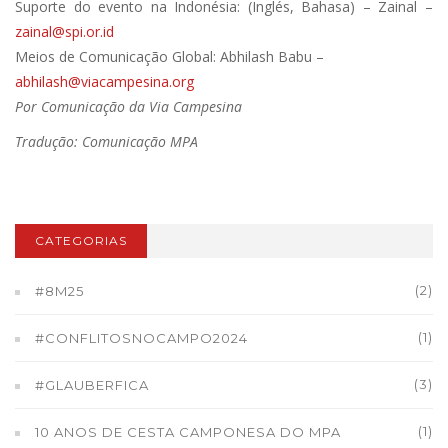
Suporte do evento na Indonésia: (Inglés, Bahasa) – Zainal –
zainal@spi.or.id
Meios de Comunicação Global: Abhilash Babu –
abhilash@viacampesina.org
Por Comunicação da Via Campesina
Tradução: Comunicação MPA
CATEGORIAS
(2)
#8M25
(1)
#CONFLITOSNOCAMPO2024
(3)
#GLAUBERFICA
(1)
10 ANOS DE CESTA CAMPONESA DO MPA