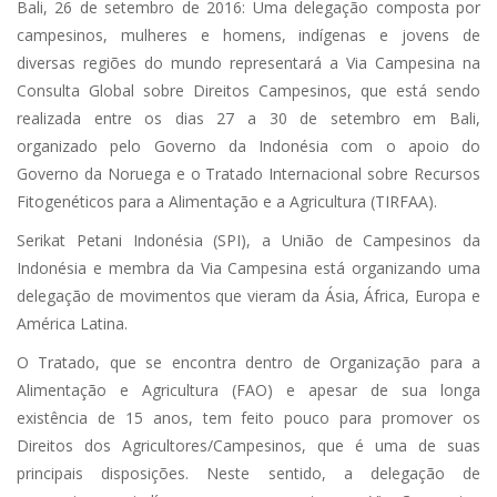
Bali, 26 de setembro de 2016: Uma delegação composta por
campesinos, mulheres e homens, indígenas e jovens de
diversas regiões do mundo representará a Via Campesina na
Consulta Global sobre Direitos Campesinos, que está sendo
realizada entre os dias 27 a 30 de setembro em Bali,
organizado pelo Governo da Indonésia com o apoio do
Governo da Noruega e o Tratado Internacional sobre Recursos
Fitogenéticos para a Alimentação e a Agricultura (TIRFAA).
Serikat Petani Indonésia (SPI), a União de Campesinos da
Indonésia e membra da Via Campesina está organizando uma
delegação de movimentos que vieram da Ásia, África, Europa e
América Latina.
O Tratado, que se encontra dentro de Organização para a
Alimentação e Agricultura (FAO) e apesar de sua longa
existência de 15 anos, tem feito pouco para promover os
Direitos dos Agricultores/Campesinos, que é uma de suas
principais disposições. Neste sentido, a delegação de