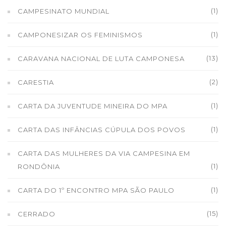
(1)
CAMPESINATO MUNDIAL
(1)
CAMPONESIZAR OS FEMINISMOS
(13)
CARAVANA NACIONAL DE LUTA CAMPONESA
(2)
CARESTIA
(1)
CARTA DA JUVENTUDE MINEIRA DO MPA
(1)
CARTA DAS INFÂNCIAS CÚPULA DOS POVOS
CARTA DAS MULHERES DA VIA CAMPESINA EM
(1)
RONDÔNIA
(1)
CARTA DO 1º ENCONTRO MPA SÃO PAULO
(15)
CERRADO