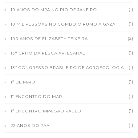
(1)
10 ANOS DO MPA NO RIO DE JANEIRO
(1)
10 MIL PESSOAS NO COMBOIO RUMO À GAZA
(2)
100 ANOS DE ELIZABETH TEIXEIRA
(1)
13° GRITO DA PESCA ARTESANAL
(1)
13º CONGRESSO BRASILEIRO DE AGROECOLOGIA
(1)
1º DE MAIO
(1)
1º ENCONTRO DO MAR
(1)
1º ENCONTRO MPA SÃO PAULO
(1)
22 ANOS DO PAA