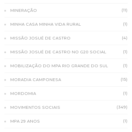
(11)
MINERAÇÃO
(1)
MINHA CASA MINHA VIDA RURAL
(4)
MISSÃO JOSUÉ DE CASTRO
(1)
MISSÃO JOSUÉ DE CASTRO NO G20 SOCIAL
(1)
MOBILIZAÇÃO DO MPA RIO GRANDE DO SUL
(15)
MORADIA CAMPONESA
(1)
MORDOMIA
(349)
MOVIMENTOS SOCIAIS
(1)
MPA 29 ANOS