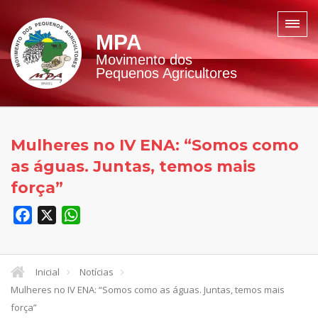
MPA
Movimento dos
Pequenos Agricultores
Mulheres no IV ENA: “Somos como
as águas. Juntas, temos mais
força”
Facebook
X
WhatsApp
Inicial
Notícias
Mulheres no IV ENA: “Somos como as águas. Juntas, temos mais
força”