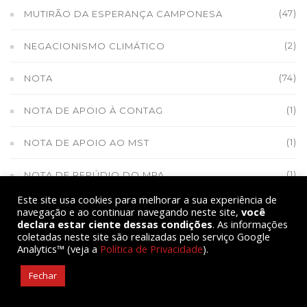
(47)
MUTIRÃO DA ESPERANÇA CAMPONESA
(2)
NEGACIONISMO CLIMÁTICO
(74)
NOTA
(1)
NOTA DE APOIO À CONTAG
(1)
NOTA DE APOIO AO MST
(1)
NOTA DE REPÚDIO DO MPA
Este site usa cookies para melhorar a sua experiência de
(1)
NOTA DE SOLIDARIEDADE
navegação e ao continuar navegando neste site,
você
declara estar ciente dessas condições
. As informações
coletadas neste site são realizadas pelo serviço Google
(1)
NOVA CHAMADA DO PAA
Analytics™ (veja a
Política de Privacidade
).
(10)
NOVA GERAÇÃO CAMPONESA
Fechar
(1)
ONU DIREITOS DOS CAMPONESES E CAMPONESAS