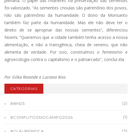
plenária. O papel das mulheres na preservação das sementes
foi valorizado. “As sementes crioulas são patrimônio dos povos,
não são patrimônio da humanidade. O dono da Monsanto
também faz parte da humanidade. Mas ele não deve ter o
direito de se apropriar das nossas sementes”, diferenciou
Noemi. “Queremos que a cidade também tenha acesso a nossa
alimentação, e não a transgênica, cheia de veneno, que não
alimenta de verdade. Por isso, construímos o feminismo e
agroecologia contra o capitalismo e o patriarcado”, conclui ela.
Por Gilka Resende e Luciana Rios
CATEGORIAS
(2)
#8M25
(1)
#CONFLITOSNOCAMPO2024
(3)
#GLAUBERFICA