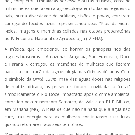
rio”, completou. Embaladas por essa e outras músicas, cerca de
mil mulheres que fazem a agroecologia em todas as regiões do
país, numa diversidade de práticas, visões e povos, entraram
carregando tecidos azuis representando seus “Rios da Vida”.
Neles, imagens e memórias colhidas nas etapas preparatórias
ao IV Encontro Nacional de Agroecologia (IV ENA).
A mística, que emocionou ao honrar os principais rios das
regiões brasileiras – Amazonas, Araguaia, São Francisco, Doce
e Paraná -, carregou as memórias de mulheres que fizeram
parte da construção da agroecologia nas últimas décadas. Com
o símbolo da
Orixá
Oxum
, mãe das águas doces nas religiões
de matriz africana, as presentes foram convidadas a “curar”
simbolicamente o Rio Doce, impactado após o crime ambiental
cometido pela mineradora Samarco, da Vale e da BHP Billiton,
em Mariana (MG). A ideia de que não há nada que a água não
cure, traz energia para as mulheres continuarem suas lutas
quando retornarem aos seus territórios.
“Resgatamos nesse processo as histórias das mulheres na