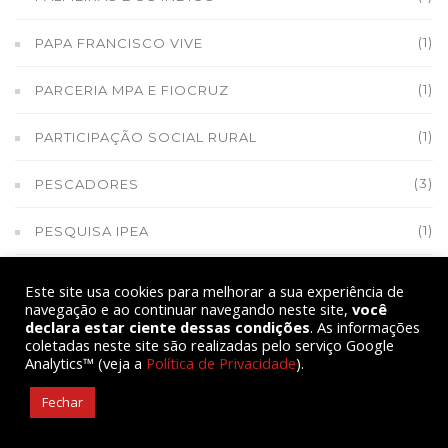
(1)
PAPA FRANCISCO VIVE
(1)
PARCERIA MPA E FIOCRUZ
(1)
PARTICIPAÇÃO SOCIAL RURAL
(3)
PESCADORES
(1)
PESQUISA IPEA
(14)
PLANO CAMPONÊS
Este site usa cookies para melhorar a sua experiência de
navegação e ao continuar navegando neste site,
você
(1)
declara estar ciente dessas condições
PLANO SAFRA
. As informações
coletadas neste site são realizadas pelo serviço Google
Analytics™ (veja a
Política de Privacidade
).
(3)
PLANTAS MEDICINAIS E FITOTERÁPICOS
Fechar
PLENÁRIA POR MORADIA ATRAI MAIS DE 400 EM
(1)
SERGIPE