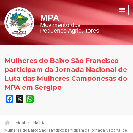
MPA
Movimento dos
Pequenos Agricultores
Mulheres do Baixo São Francisco
participam da Jornada Nacional de
Luta das Mulheres Camponesas do
MPA em Sergipe
Facebook
X
WhatsApp
Inicial
Notícias
Mulheres do Baixo São Francisco participam da Jornada Nacional de