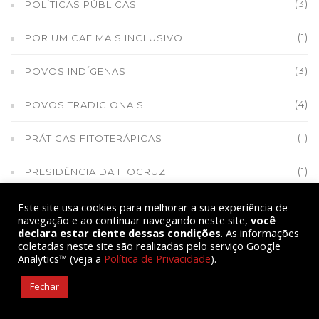
(3)
POLÍTICAS PÚBLICAS
(1)
POR UM CAF MAIS INCLUSIVO
(3)
POVOS INDÍGENAS
(4)
POVOS TRADICIONAIS
(1)
PRÁTICAS FITOTERÁPICAS
(1)
PRESIDÊNCIA DA FIOCRUZ
(38)
PREVIDÊNCIA
Este site usa cookies para melhorar a sua experiência de
navegação e ao continuar navegando neste site,
você
declara estar ciente dessas condições
. As informações
(5)
PRO SAVANA
coletadas neste site são realizadas pelo serviço Google
Analytics™ (veja a
Política de Privacidade
).
(1)
PRODUÇÃO DE ARROZ
Fechar
(1)
PRODUÇÃO DE ARROZ NO RIO DE JANEIRO