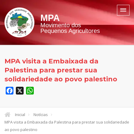
MPA
Movimento dos
Pequenos Agricultores
MPA visita a Embaixada da
Palestina para prestar sua
solidariedade ao povo palestino
Facebook
X
WhatsApp
Inicial
Notícias
MPA visita a Embaixada da Palestina para prestar sua solidariedade
ao povo palestino