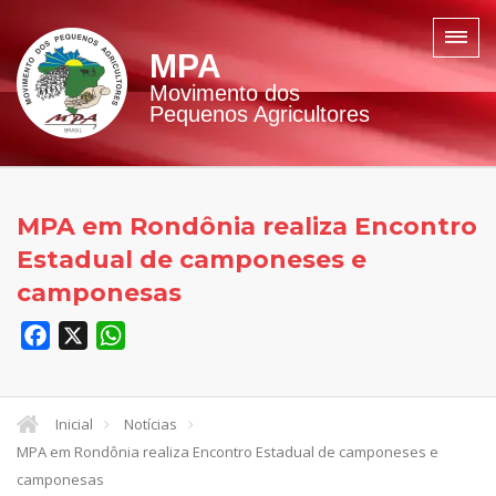
MPA
Movimento dos
Pequenos Agricultores
MPA em Rondônia realiza Encontro
Estadual de camponeses e
camponesas
Facebook
X
WhatsApp
Inicial
Notícias
MPA em Rondônia realiza Encontro Estadual de camponeses e
camponesas