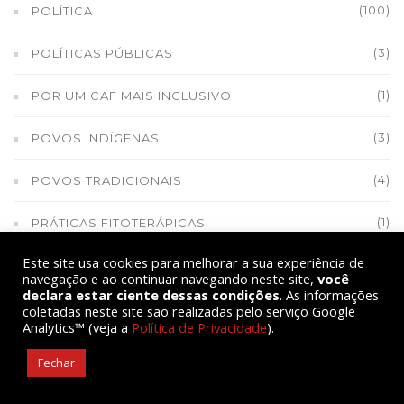
(100)
POLÍTICA
(3)
POLÍTICAS PÚBLICAS
(1)
POR UM CAF MAIS INCLUSIVO
(3)
POVOS INDÍGENAS
(4)
POVOS TRADICIONAIS
(1)
PRÁTICAS FITOTERÁPICAS
Este site usa cookies para melhorar a sua experiência de
(1)
PRESIDÊNCIA DA FIOCRUZ
navegação e ao continuar navegando neste site,
você
declara estar ciente dessas condições
. As informações
(38)
PREVIDÊNCIA
coletadas neste site são realizadas pelo serviço Google
Analytics™ (veja a
Política de Privacidade
).
(5)
PRO SAVANA
Fechar
(1)
PRODUÇÃO DE ARROZ