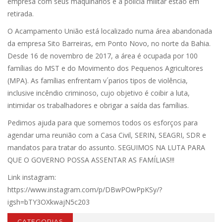
empresa com seus maquinários e a polícia militar estão em
retirada.
O Acampamento União está localizado numa área abandonada
da empresa Sito Barreiras, em Ponto Novo, no norte da Bahia.
Desde 16 de novembro de 2017, a área é ocupada por 100
famílias do MST e do Movimento dos Pequenos Agricultores
(MPA). As famílias enfrentam v´parios tipos de violência,
inclusive incêndio criminoso, cujo objetivo é coibir a luta,
intimidar os trabalhadores e obrigar a saída das famílias.
Pedimos ajuda para que somemos todos os esforços para
agendar uma reunião com a Casa Civil, SERIN, SEAGRI, SDR e
mandatos para tratar do assunto. SEGUIMOS NA LUTA PARA
QUE O GOVERNO POSSA ASSENTAR AS FAMÍLIAS!!!
Link instagram:
https://www.instagram.com/p/DBwPOwPpKSy/?
igsh=bTY3OXkwajN5c203
CATEGORIAS