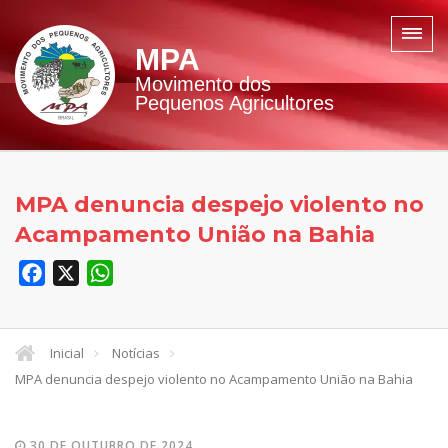
MPA
Movimento dos
Pequenos Agricultores
MPA denuncia despejo violento no
Acampamento União na Bahia
Facebook
X
WhatsApp
Inicial
Notícias
MPA denuncia despejo violento no Acampamento União na Bahia
30 DE OUTUBRO DE 2024