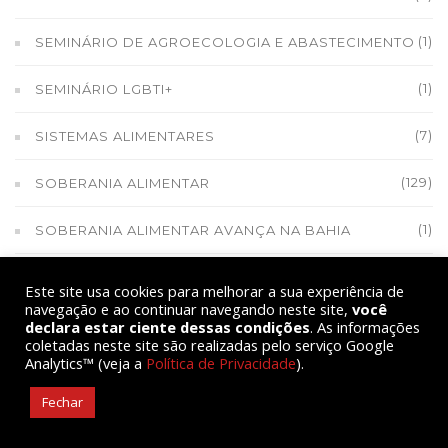
(1)
SEMINÁRIO DE AGROECOLOGIA E ABASTECIMENTO
(1)
SEMINÁRIO LGBTI+
(7)
SISTEMAS ALIMENTARES
(129)
SOBERANIA ALIMENTAR
(1)
SOBERANIA ALIMENTAR AVANÇA NA BAHIA
(2)
SOBERANIA ALIMENTAR NAS FAVELAS
Este site usa cookies para melhorar a sua experiência de
navegação e ao continuar navegando neste site,
você
(17)
SOBERANIA NACIONAL
declara estar ciente dessas condições
. As informações
coletadas neste site são realizadas pelo serviço Google
Analytics™ (veja a
Política de Privacidade
).
(1)
SOCIOBIOECONOMIA
Fechar
(9)
SOLIDARIEDADE