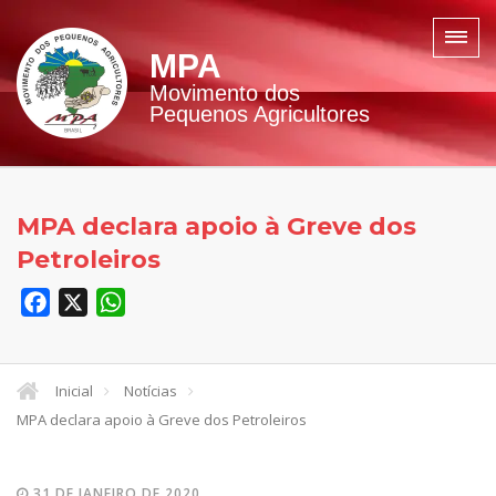
MPA
Movimento dos
Pequenos Agricultores
MPA declara apoio à Greve dos
Petroleiros
Facebook
X
WhatsApp
Inicial
Notícias
MPA declara apoio à Greve dos Petroleiros
31 DE JANEIRO DE 2020