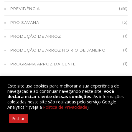
(38)
PREVIDÊNCIA
(5)
PRO SAVANA
(1)
PRODUÇÃO DE ARROZ
(1)
PRODUÇÃO DE ARROZ NO RIO DE JANEIRO
(1)
PROGRAMA ARROZ DA GENTE
(2)
PROGRAMA CAMPONÊS
Este site usa cookies para melhorar a sua experiência de
navegação e ao continuar navegando neste site,
você
(1)
PROJETO POVOS DAS ÁGUAS
declara estar ciente dessas condições
. As informações
coletadas neste site são realizadas pelo serviço Google
(1)
QUILOMBO DE MANGARATIBA
Analytics™ (veja a
Política de Privacidade
).
Fechar
(2)
QUILOMBO SANTA JUSTINA E SANTA IZABEL