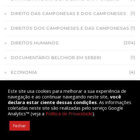
(1)
DIREITO DAS CAMPONESAS E DOS CAMPONESES
(1)
DIREITOS DOS CAMPONESES E DAS CAMPONESAS
(204)
DIREITOS HUMANOS
(1)
DOCUMENTÁRIO BELCHIOR EM SEBERI
(4)
ECONOMIA
(60)
EDUCAÇÃO
Este site usa cookies para melhorar a sua experiência de
navegação e ao continuar navegando neste site,
você
(1)
declara estar ciente dessas condições
EDUCAÇÃO DO CAMPO
. As informações
coletadas neste site são realizadas pelo serviço Google
Analytics™ (veja a
Política de Privacidade
).
(2)
EDUCAÇÃO POPULAR
Fechar
(1)
ELEIÇÕES