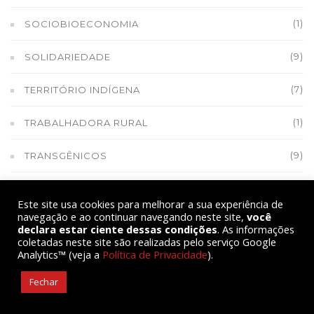
(1)
SOCIOBIOECONOMIA
(9)
SOLIDARIEDADE
(7)
TERRITÓRIO INDÍGENA
(1)
TRABALHADORA RURAL
(9)
TRANSGÊNICOS
(6)
TRANSIÇÃO AGROECOLÓGICA
Este site usa cookies para melhorar a sua experiência de
navegação e ao continuar navegando neste site,
você
(1)
TRANSIÇÃO ENERGÉTICA
declara estar ciente dessas condições
. As informações
coletadas neste site são realizadas pelo serviço Google
Analytics™ (veja a
Política de Privacidade
).
(1)
TV MPA E AS LUTAS CAMPONESAS
Fechar
(1)
TVS MPA