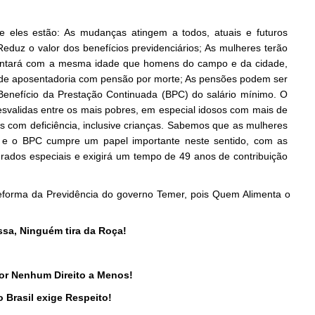
e eles estão: As mudanças atingem a todos, atuais e futuros
Reduz o valor dos benefícios previdenciários; As mulheres terão
sentará com a mesma idade que homens do campo e da cidade,
 de aposentadoria com pensão por morte; As pensões podem ser
o Benefício da Prestação Continuada (BPC) do salário mínimo. O
esvalidas entre os mais pobres, em especial idosos com mais de
s com deficiência, inclusive crianças. Sabemos que as mulheres
s e o BPC cumpre um papel importante neste sentido, com as
urados especiais e exigirá um tempo de 49 anos de contribuição
rma da Previdência do governo Temer, pois Quem Alimenta o
ssa, Ninguém tira da Roça!
or Nenhum Direito a Menos!
 Brasil exige Respeito!