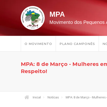
MPA
Movimento dos Pequenos A
O MOVIMENTO
PLANO CAMPONÊS
NO
MPA: 8 de Março - Mulheres em
Respeito!
Inicial
Notícias
MPA: 8 de Março - Mulheres 