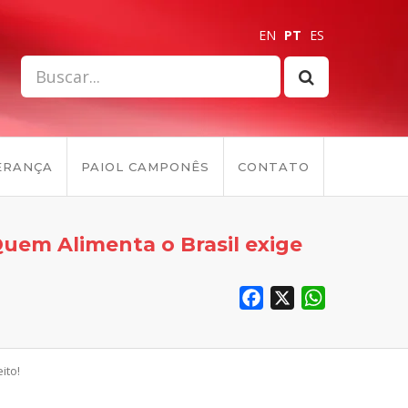
EN
PT
ES
ERANÇA
PAIOL CAMPONÊS
CONTATO
uem Alimenta o Brasil exige
Facebook
X
WhatsApp
ito!