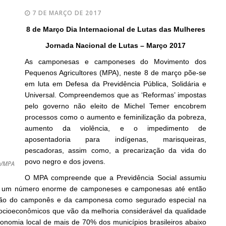
7 DE MARÇO DE 2017
8 de Março Dia Internacional de Lutas das Mulheres
Jornada Nacional de Lutas – Março 2017
As camponesas e camponeses do Movimento dos
Pequenos Agricultores (MPA), neste 8 de março põe-se
em luta em Defesa da Previdência Pública, Solidária e
Universal. Compreendemos que as ‘Reformas’ impostas
pelo governo não eleito de Michel Temer encobrem
processos como o aumento e feminilização da pobreza,
aumento da violência, e o impedimento de
aposentadoria para indígenas, marisqueiras,
pescadoras, assim como, a precarização da vida do
povo negro e dos jovens.
im/MPA
O MPA compreende que a Previdência Social assumiu
 a um número enorme de camponeses e camponesas até então
lusão do camponês e da camponesa como segurado especial na
 socioeconômicos que vão da melhoria considerável da qualidade
onomia local de mais de 70% dos municípios brasileiros abaixo