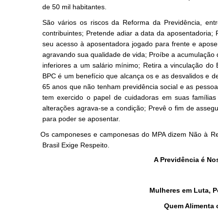
de 50 mil habitantes.
São vários os riscos da Reforma da Previdência, entr
contribuintes; Pretende adiar a data da aposentadoria; 
seu acesso à aposentadora jogado para frente e apo
agravando sua qualidade de vida; Proíbe a acumulação
inferiores a um salário mínimo; Retira a vinculação d
BPC é um benefício que alcança os e as desvalidos e d
65 anos que não tenham previdência social e as pessoa
tem exercido o papel de cuidadoras em suas família
alterações agrava-se a condição; Prevê o fim de asseg
para poder se aposentar.
Os camponeses e camponesas do MPA dizem Não à Refo
Brasil Exige Respeito.
A Previdência é No
Mulheres em Luta, P
Quem Alimenta o