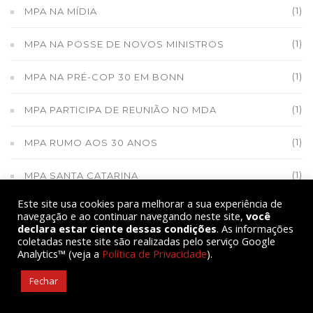
(1)
MPA NA MÍDIA
(1)
MPA NA POSSE DE NOVOS MINISTROS
(1)
MPA NA PRÉ-COP 30 EM BONN
(1)
MPA PARTICIPA DE REUNIÃO NO MDA
(1)
MPA RUMO AOS 30 ANOS
(1)
MPA SANTA CATARINA
Este site usa cookies para melhorar a sua experiência de
(1)
MPA TOMA POSSE NO CONSEA
navegação e ao continuar navegando neste site,
você
declara estar ciente dessas condições
. As informações
coletadas neste site são realizadas pelo serviço Google
(33)
MUDANÇAS CLIMÁTICAS
Analytics™ (veja a
Política de Privacidade
).
(62)
MULHERES
Fechar
(1)
MULHERES DO MPA DE SERGIPE