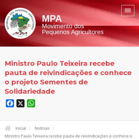
MPA
Movimento dos
Pequenos Agricultores
Ministro Paulo Teixeira recebe
pauta de reivindicações e conhece
o projeto Sementes de
Solidariedade
Facebook
X
WhatsApp
Inicial
Notícias
Ministro Paulo Teixeira recebe pauta de reivindicações e conhece o