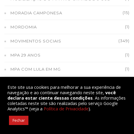
(15)
MORADIA CAMPONESA
(1)
MORDOMIA
(349)
MOVIMENTOS SOCIAIS
(1)
MPA 29 ANOS
(1)
MPA COM LULA EM MG
(1)
MPA E GLEISI HOFFMANN
Este site usa cookies para melhorar a sua experiência de
navegação e ao continuar navegando neste site,
você
(1)
declara estar ciente dessas condições
MPA E OUTRAS INSTITUIÇÕES EM LUTA NO RS
. As informações
coletadas neste site são realizadas pelo serviço Google
Analytics™ (veja a
Política de Privacidade
).
(1)
MPA FORMA JOVENS BRIGADISTAS
Fechar
(9)
MPA INFORMA