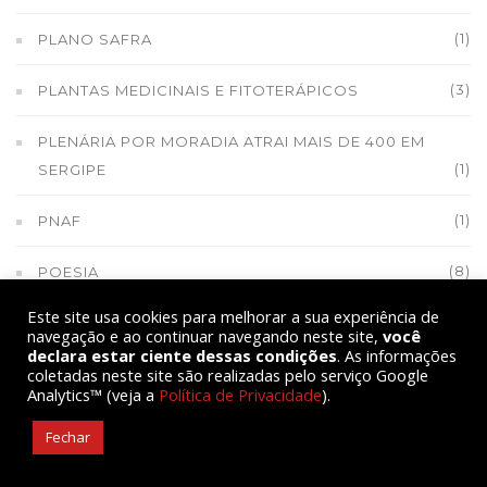
(1)
PLANO SAFRA
(3)
PLANTAS MEDICINAIS E FITOTERÁPICOS
PLENÁRIA POR MORADIA ATRAI MAIS DE 400 EM
(1)
SERGIPE
(1)
PNAF
(8)
POESIA
Este site usa cookies para melhorar a sua experiência de
(100)
POLÍTICA
navegação e ao continuar navegando neste site,
você
declara estar ciente dessas condições
. As informações
coletadas neste site são realizadas pelo serviço Google
(3)
POLÍTICAS PÚBLICAS
Analytics™ (veja a
Política de Privacidade
).
(1)
POR UM CAF MAIS INCLUSIVO
Fechar
(3)
POVOS INDÍGENAS