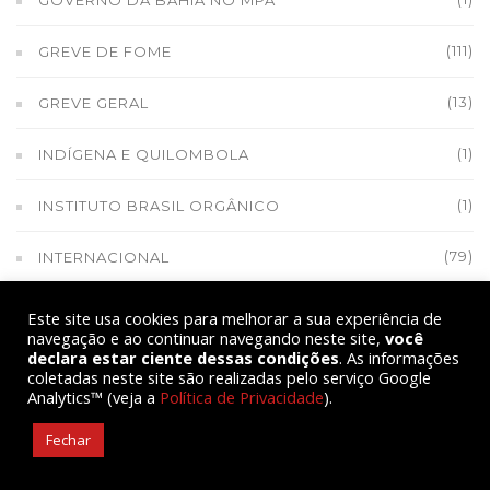
GOVERNO DA BAHIA NO MPA
(111)
GREVE DE FOME
(13)
GREVE GERAL
(1)
INDÍGENA E QUILOMBOLA
(1)
INSTITUTO BRASIL ORGÂNICO
(79)
INTERNACIONAL
(1)
IRMÃ DOROTHY STANG
Este site usa cookies para melhorar a sua experiência de
navegação e ao continuar navegando neste site,
você
declara estar ciente dessas condições
. As informações
ISRAEL DESTRÓI BANCO DE SEMENTES NA PALESTINA
coletadas neste site são realizadas pelo serviço Google
(1)
Analytics™ (veja a
Política de Privacidade
).
IV ENCONTRO DAS MULHERES CAMPONESAS DO
Fechar
(6)
MPA