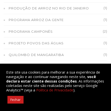
(1)
PRODUÇÃO DE ARROZ NO RIO DE JANEIRO
(1)
PROGRAMA ARROZ DA GENTE
(2)
PROGRAMA CAMPONÊS
(1)
PROJETO POVOS DAS ÁGUAS
(1)
QUILOMBO DE MANGARATIBA
(2)
QUILOMBO SANTA JUSTINA E SANTA IZABEL
Este site usa cookies para melhorar a sua experiência de
navegação e ao continuar navegando neste site,
você
(1)
QUILOMBOLA
declara estar ciente dessas condições
. As informações
coletadas neste site são realizadas pelo serviço Google
Analytics™ (veja a
Política de Privacidade
).
(7)
RAÍZES DO BRASIL
Fechar
(1)
RAÍZES DO BRASIL DO PIAUÍ