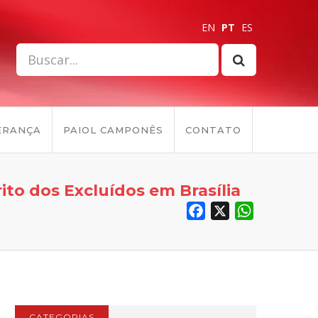
EN
PT
ES
ERANÇA
PAIOL CAMPONÊS
CONTATO
ito dos Excluídos em Brasília
Facebook
X
WhatsApp
CATEGORIAS