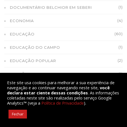
(1)
DOCUMENTÁRIO BELCHIOR EM SEBERI
(4)
ECONOMIA
(60)
EDUCAÇÃO
(1)
EDUCAÇÃO DO CAMPO
(2)
EDUCAÇÃO POPULAR
(1)
ELEIÇÕES
Este site usa cookies para melhorar a sua experiência de
navegação e ao continuar navegando neste site,
você
(1)
ELEIÇÕES 2022
declara estar ciente dessas condições
. As informações
coletadas neste site são realizadas pelo serviço Google
(1)
ELEIÇÕES 2024
Analytics™ (veja a
Política de Privacidade
).
Fechar
ELIZABETH TEIXEIRA ASSINOU A BANDEIRA DO MPA
(1)
EM 2016