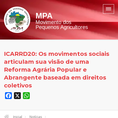
MPA
Movimento dos
Pequenos Agricultores
ICARRD20: Os movimentos sociais
articulam sua visão de uma
Reforma Agrária Popular e
Abrangente baseada em direitos
coletivos
Facebook
X
WhatsApp
Inicial
Notícias