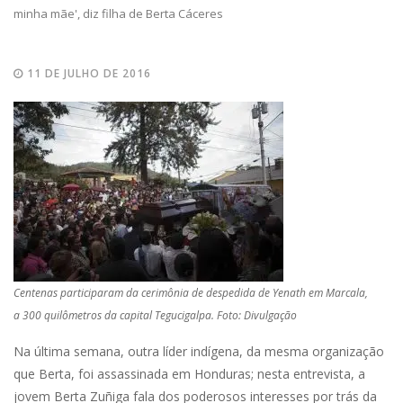
minha mãe', diz filha de Berta Cáceres
11 DE JULHO DE 2016
Centenas participaram da cerimônia de despedida de Yenath em Marcala,
a 300 quilômetros da capital Tegucigalpa. Foto: Divulgação
Na última semana, outra líder indígena, da mesma organização
que Berta, foi assassinada em Honduras; nesta entrevista, a
jovem Berta Zuñiga fala dos poderosos interesses por trás da