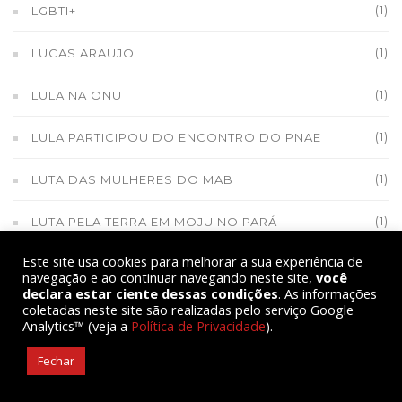
(1)
LGBTI+
(1)
LUCAS ARAUJO
(1)
LULA NA ONU
(1)
LULA PARTICIPOU DO ENCONTRO DO PNAE
(1)
LUTA DAS MULHERES DO MAB
(1)
LUTA PELA TERRA EM MOJU NO PARÁ
Este site usa cookies para melhorar a sua experiência de
(1)
LUTA PELA TERRA NA BAHIA
navegação e ao continuar navegando neste site,
você
declara estar ciente dessas condições
. As informações
(1)
LUTA POR MORADIA EM RONDÔNIA
coletadas neste site são realizadas pelo serviço Google
Analytics™ (veja a
Política de Privacidade
).
(600)
LUTAS CAMPONESAS
Fechar
(10)
MATOPIBA