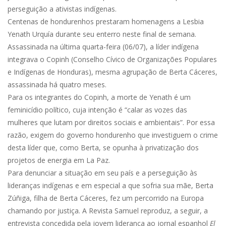
perseguição a ativistas indígenas.
Centenas de hondurenhos prestaram homenagens a Lesbia
Yenath Urquía durante seu enterro neste final de semana.
Assassinada na última quarta-feira (06/07), a líder indígena
integrava o Copinh (Conselho Cívico de Organizações Populares
e Indígenas de Honduras), mesma agrupação de Berta Cáceres,
assassinada há quatro meses.
Para os integrantes do Copinh, a morte de Yenath é um
feminicídio político, cuja intenção é “calar as vozes das
mulheres que lutam por direitos sociais e ambientais”. Por essa
razão, exigem do governo hondurenho que investiguem o crime
desta líder que, como Berta, se opunha à privatização dos
projetos de energia em La Paz.
Para denunciar a situação em seu país e a perseguição às
lideranças indígenas e em especial a que sofria sua mãe, Berta
Zúñiga, filha de Berta Cáceres, fez um percorrido na Europa
chamando por justiça. A Revista Samuel reproduz, a seguir, a
entrevista concedida pela jovem liderança ao jornal espanhol
El