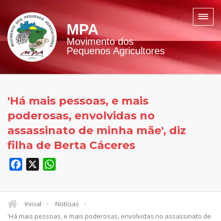
MPA
Movimento dos
Pequenos Agricultores
'Há mais pessoas, e mais
poderosas, envolvidas no
assassinato de minha mãe', diz
filha de Berta Cáceres
Facebook
X
WhatsApp
Inicial
Notícias
'Há mais pessoas, e mais poderosas, envolvidas no assassinato de