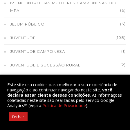
IV ENCONTRO DAS MULHERES CAMPONESAS DO
(6)
MPA
(3)
JEJUM PÚBLICO
(108)
JUVENTUDE
(1)
JUVENTUDE CAMPONESA
(2)
JUVENTUDE E SUCESSÃO RURAL
(2)
JUVENTUDE EM LUTA
Este site usa cookies para melhorar a sua experiência de
navegação e ao continuar navegando neste site,
você
(1)
LGBTI+
declara estar ciente dessas condições
. As informações
coletadas neste site são realizadas pelo serviço Google
Analytics™ (veja a
Política de Privacidade
).
(1)
LUCAS ARAUJO
Fechar
(1)
LULA NA ONU