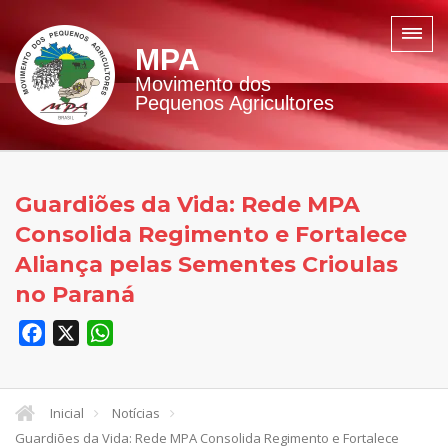
MPA
Movimento dos
Pequenos Agricultores
Guardiões da Vida: Rede MPA
Consolida Regimento e Fortalece
Aliança pelas Sementes Crioulas
no Paraná
Facebook
X
WhatsApp
Inicial
Notícias
Guardiões da Vida: Rede MPA Consolida Regimento e Fortalece