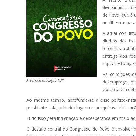
diversidade, a 
do Povo, que é u
neoliberal e para 
A atual conjunt
direitos das tr
reformas trabal
entrega dos rec
capital estrangeir
As condições d
Arte: Comunicação FBP
desemprego, da 
violência e a det
Ao mesmo tempo, aprofunda-se a crise político-instit
presidente Lula, primeiro lugar nas pesquisas de intenç
Tudo isso gera indignação e desesperança em meio ao p
O desafio central do Congresso do Povo é envolver n