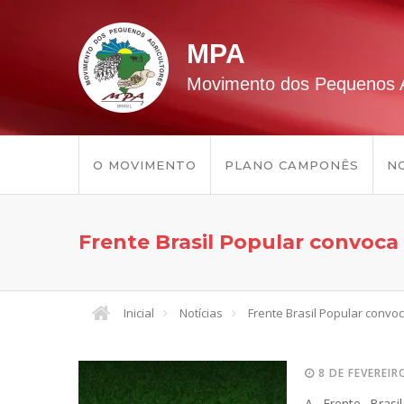
MPA
Movimento dos Pequenos A
O MOVIMENTO
PLANO CAMPONÊS
NO
Frente Brasil Popular convoc
Inicial
Notícias
Frente Brasil Popular conv
8 DE FEVEREIR
A Frente Brasi