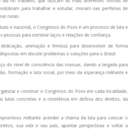
do dia no trabalho, que buscam as mais diferentes formas de
esdobram para trabalhar e estudar, moram nas periferias de
as rurais.
duais e nacional, o Congresso do Povo é um processo de luta e
s pessoas para estreitar laços e relações de confiança.
 dedicação, animação e firmeza para desenvolver de forma
ispostas em discutir problemas e soluções para o Brasil.
ço do nível de consciência das massas, dando a largada para
o, formação e luta social, por meio da esperança militante e
organizar e construir o Congresso do Povo em cada localidade,
as lutas concretas e a resistência em defesa dos direitos, da
romisso militante acender a chama da luta para colocar o
eitos, sua vida e seu país, apontar perspectivas e voltar a