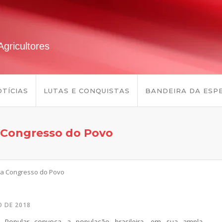
gricultores
TÍCIAS
LUTAS E CONQUISTAS
BANDEIRA DA ESP
a Congresso do Povo
oca Congresso do Povo
O DE 2018
l Popular convoca a população brasileira, em sua ampla