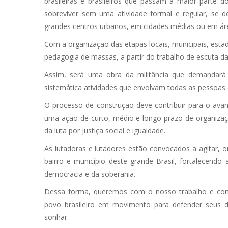
brasileiras e brasileiros que passam a maior parte 
sobreviver sem uma atividade formal e regular, se d
grandes centros urbanos, em cidades médias ou em áre
Com a organização das etapas locais, municipais, esta
pedagogia de massas, a partir do trabalho de escuta da
Assim, será uma obra da militância que demandará
sistemática atividades que envolvam todas as pessoas d
O processo de construção deve contribuir para o avan
uma ação de curto, médio e longo prazo de organizaçã
da luta por justiça social e igualdade.
As lutadoras e lutadores estão convocados a agitar, 
bairro e município deste grande Brasil, fortalecendo 
democracia e da soberania.
Dessa forma, queremos com o nosso trabalho e comp
povo brasileiro em movimento para defender seus dir
sonhar.