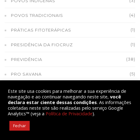
(3)
POVOS INDÍGENAS
(4)
POVOS TRADICIONAIS
(1)
PRÁTICAS FITOTERÁPICAS
(1)
PRESIDÊNCIA DA FIOCRUZ
(38)
PREVIDÊNCIA
(5)
PRO SAVANA
(1)
PRODUÇÃO DE ARROZ
Este site usa cookies para melhorar a sua experiência de
navegação e ao continuar navegando neste site,
você
declara estar ciente dessas condições
. As informações
(1)
PRODUÇÃO DE ARROZ NO RIO DE JANEIRO
coletadas neste site são realizadas pelo serviço Google
Analytics™ (veja a
Política de Privacidade
).
(1)
PROGRAMA ARROZ DA GENTE
Fechar
(2)
PROGRAMA CAMPONÊS