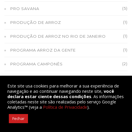
(5)
PRO SAVANA
(1)
PRODUÇÃO DE ARROZ
(1)
PRODUÇÃO DE ARROZ NO RIO DE JANEIRO
(1)
PROGRAMA ARROZ DA GENTE
(2)
PROGRAMA CAMPONÊS
(1)
PROJETO POVOS DAS ÁGUAS
Este site usa cookies para melhorar a sua experiência de
navegação e ao continuar navegando neste site,
você
(1)
QUILOMBO DE MANGARATIBA
declara estar ciente dessas condições
. As informações
coletadas neste site são realizadas pelo serviço Google
(2)
QUILOMBO SANTA JUSTINA E SANTA IZABEL
Analytics™ (veja a
Política de Privacidade
).
Fechar
(1)
QUILOMBOLA