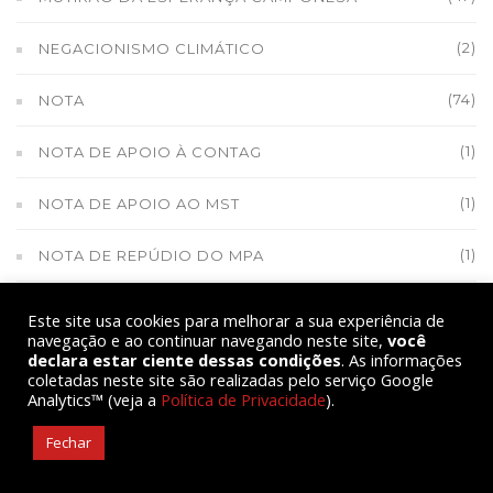
(2)
NEGACIONISMO CLIMÁTICO
(74)
NOTA
(1)
NOTA DE APOIO À CONTAG
(1)
NOTA DE APOIO AO MST
(1)
NOTA DE REPÚDIO DO MPA
(1)
NOTA DE SOLIDARIEDADE
Este site usa cookies para melhorar a sua experiência de
navegação e ao continuar navegando neste site,
você
declara estar ciente dessas condições
. As informações
(1)
NOVA CHAMADA DO PAA
coletadas neste site são realizadas pelo serviço Google
Analytics™ (veja a
Política de Privacidade
).
(10)
NOVA GERAÇÃO CAMPONESA
Fechar
(1)
ONU DIREITOS DOS CAMPONESES E CAMPONESAS