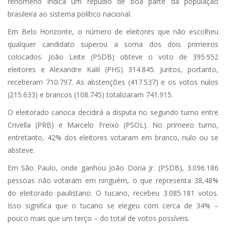
fenômeno indica um repúdio de boa parte da população
brasileira ao sistema político nacional.
Em Belo Horizonte, o número de eleitores que não escolheu
qualquer candidato superou a soma dos dois primeiros
colocados. João Leite (PSDB) obteve o voto de 395.952
eleitores e Alexandre Kalil (PHS) 314.845. Juntos, portanto,
receberam 710.797. As abstenções (417.537) e os votos nulos
(215.633) e brancos (108.745) totalizaram 741.915.
O eleitorado carioca decidirá a disputa no segundo turno entre
Crivella (PRB) e Marcelo Freixo (PSOL). No primeiro turno,
entretanto, 42% dos eleitores votaram em branco, nulo ou se
absteve.
Em São Paulo, onde ganhou João Doria Jr. (PSDB), 3.096.186
pessoas não votaram em ninguém, o que representa 38,48%
do eleitorado paulistano. O tucano, recebeu 3.085.181 votos.
Isso significa que o tucano se elegeu com cerca de 34% –
pouco mais que um terço – do total de votos possíveis.