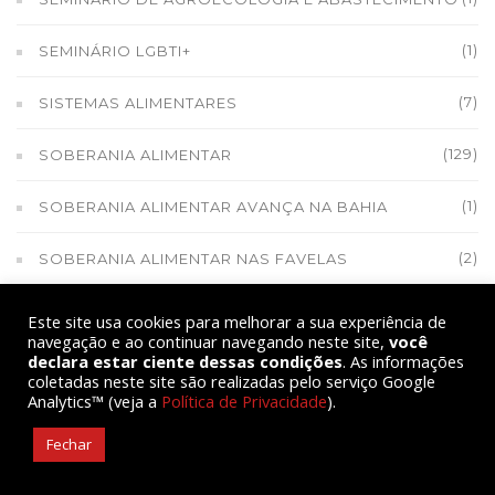
(1)
SEMINÁRIO LGBTI+
(7)
SISTEMAS ALIMENTARES
(129)
SOBERANIA ALIMENTAR
(1)
SOBERANIA ALIMENTAR AVANÇA NA BAHIA
(2)
SOBERANIA ALIMENTAR NAS FAVELAS
(17)
SOBERANIA NACIONAL
Este site usa cookies para melhorar a sua experiência de
navegação e ao continuar navegando neste site,
você
declara estar ciente dessas condições
. As informações
(1)
SOCIOBIOECONOMIA
coletadas neste site são realizadas pelo serviço Google
Analytics™ (veja a
Política de Privacidade
).
(9)
SOLIDARIEDADE
Fechar
(7)
TERRITÓRIO INDÍGENA