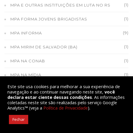
(1)
MPA E OUTRAS INSTITUIÇÕES EM LUTA NO RS
(1)
MPA FORMA JOVENS BRIGADISTAS
(9)
MPA INFORMA
(1)
MPA MIRIM DE SALVADOR (BA)
(1)
MPA NA CONAB
(1)
MPA NA MÍDIA
Este site usa cookies para melhorar a sua experiência de
(1)
MPA NA POSSE DE NOVOS MINISTROS
navegação e ao continuar navegando neste site,
você
declara estar ciente dessas condições
. As informações
coletadas neste site são realizadas pelo serviço Google
(1)
MPA NA PRÉ-COP 30 EM BONN
Analytics™ (veja a
Política de Privacidade
).
(1)
MPA PARTICIPA DE REUNIÃO NO MDA
Fechar
(1)
MPA RUMO AOS 30 ANOS