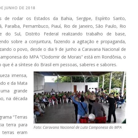
DE JUNHO DE 2018
s de rodar os Estados da Bahia, Sergipe, Espírito Santo,
, Paraíba, Pernambuco, Piauí, Rio de Janeiro, São Paulo, Rio
e do Sul, Distrito Federal realizando trabalho de base,
endo sobre a conjuntura, fazendo a agitação e propaganda,
izando o povo, desde o dia 9 de junho a Caravana Nacional de
Camponesa do MPA “Clodomir de Morais” está em Rondônia, o
 que é a síntese do Brasil em pessoas, saberes e sabores.
queza imensa,
rado e da Mata
 uma grande
ão, na década
ograma “Terras
a terra para
Foto: Caravana Nacional de Luta Camponesa do MPA
 terras eram