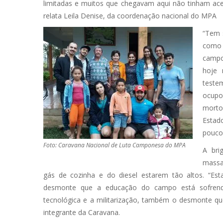
limitadas e muitos que chegavam aqui não tinham aces
relata Leila Denise, da coordenação nacional do MPA
“Tem s
como
campo
hoje 
teste
ocupo
morto
Estad
poucos
Foto: Caravana Nacional de Luta Camponesa do MPA
A bri
massa
gás de cozinha e do diesel estarem tão altos. “Es
desmonte que a educação do campo está sofrend
tecnológica e a militarização, também o desmonte qu
integrante da Caravana.