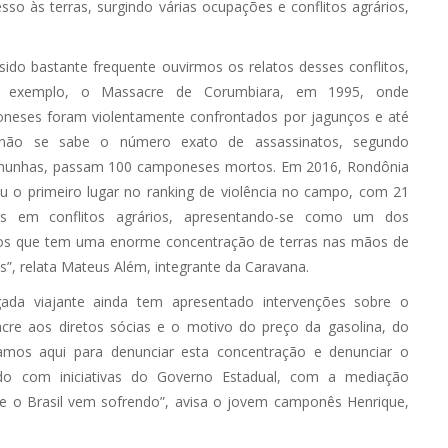
so às terras, surgindo várias ocupações e conflitos agrários,
ido bastante frequente ouvirmos os relatos desses conflitos,
 exemplo, o Massacre de Corumbiara, em 1995, onde
neses foram violentamente confrontados por jagunços e até
não se sabe o número exato de assassinatos, segundo
munhas, passam 100 camponeses mortos. Em 2016, Rondônia
u o primeiro lugar no ranking de violência no campo, com 21
s em conflitos agrários, apresentando-se como um dos
os que tem uma enorme concentração de terras nas mãos de
”, relata Mateus Além, integrante da Caravana.
gada viajante ainda tem apresentado intervenções sobre o
cre aos diretos sócias e o motivo do preço da gasolina, do
tamos aqui para denunciar esta concentração e denunciar o
o com iniciativas do Governo Estadual, com a mediação
e o Brasil vem sofrendo”, avisa o jovem camponês Henrique,