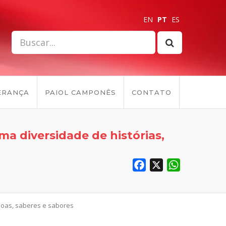
EN
PT
ES
ERANÇA
PAIOL CAMPONÊS
CONTATO
a diversidade de histórias,
Facebook
X
WhatsApp
soas, saberes e sabores