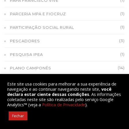
(1)
PAPA FRANCISCO VIVE
(1)
PARCERIA MPA E FIOCRUZ
(1)
PARTICIPAÇÃO SOCIAL RURAL
(3)
PESCADORES
(1)
PESQUISA IPEA
(14)
PLANO CAMPONÊS
(1)
PLANO SAFRA
Este site usa cookies para melhorar a sua experiência de
navegação e ao continuar navegando neste site,
você
declara estar ciente dessas condições
. As informações
(3)
PLANTAS MEDICINAIS E FITOTERÁPICOS
coletadas neste site são realizadas pelo serviço Google
Analytics™ (veja a
Política de Privacidade
).
PLENÁRIA POR MORADIA ATRAI MAIS DE 400 EM
Fechar
(1)
SERGIPE